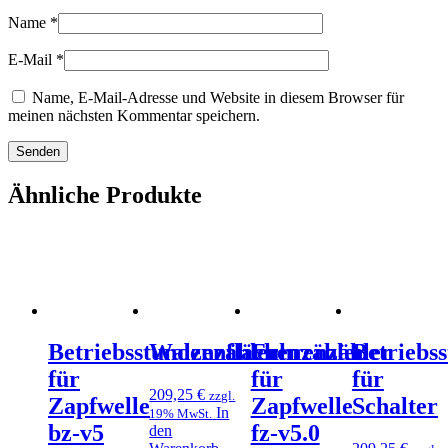
Name
*
E-Mail
*
Name, E-Mail-Adresse und Website in diesem Browser für
meinen nächsten Kommentar speichern.
Ähnliche Produkte
Betriebsstundenzähler
Walzenflächenzähler
Fuhrenzähler
Betriebs
für
für
für
209,25
€
zzgl.
Zapfwelle
Zapfwelle
Schalter
In
19% MwSt.
bz-v5
fz-v5.0
den