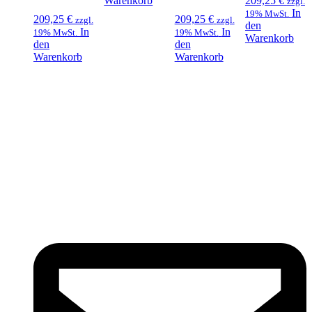
Warenkorb
209,25
€
zzgl.
In
19% MwSt.
209,25
€
209,25
€
zzgl.
zzgl.
den
In
In
19% MwSt.
19% MwSt.
Warenkorb
den
den
Warenkorb
Warenkorb