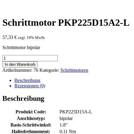
Schrittmotor PKP225D15A2-L
57,33
€
zzgl. 19% MwSt.
Schrittmotor bipolar
Schrittmotor
PKP225D15A2-
In den Warenkorb
L
Artikelnummer:
76
Kategorie:
Schrittmotoren
Menge
Beschreibung
Rezensionen (0)
Beschreibung
Produkt Code:
PKP225D15A-L
Anschlusstyp:
bipolar
Basis-Schrittwinkel:
1.8°
Haltedrehmoment:
0.11 Nm